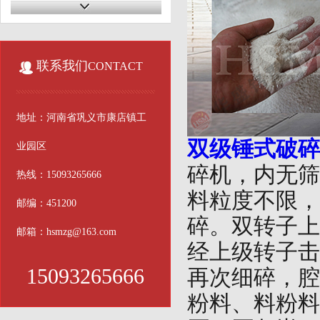
联系我们
CONTACT
地址：河南省巩义市康店镇工
双级锤式破碎
业园区
碎机，内无筛
热线：15093265666
料粒度不限，
邮编：451200
碎。双转子上
邮箱：hsmzg@163.com
经上级转子击
15093265666
再次细碎，腔
粉料、料粉料