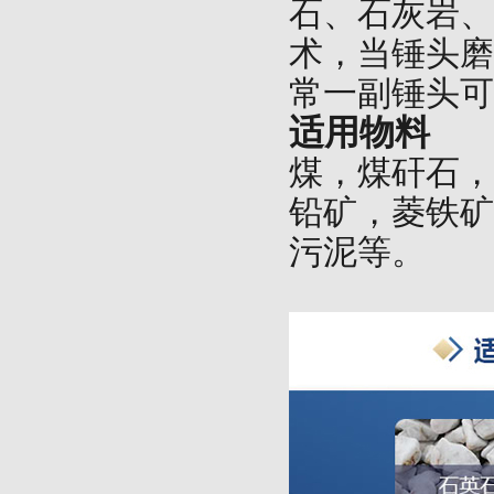
石、石灰岩、
术，当锤头磨
常一副锤头可
适用物料
煤，煤矸石，
铅矿，菱铁矿
污泥等。